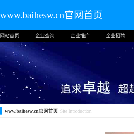
www.baihesw.cn官网首页
网站首页
企业查询
企业推广
企业招聘
www.baihesw.cn官网首页
Site Introduction